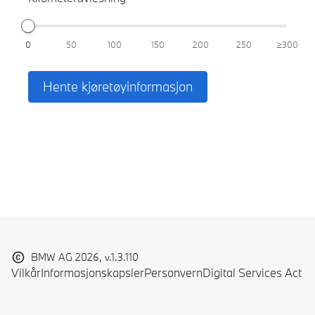
0
50
100
150
200
250
≥300
Hente kjøretøyinformasjon
BMW AG 2026, v.1.3.110
Vilkår
Informasjonskapsler
Personvern
Digital Services Act